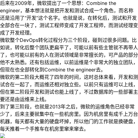
后来在2009年，微软提出了一个思想：Combine the
engineer，基本想法就是把开发和测试合成一个角色，而名称
还是沿用了“开发”这个名字。也就是说，在转化后，测试和开发
全部合在一块了，测试工程师变成了开发工程师，而测试经理变
成了开发经理。
微软整个DevOps转化过程分为三个阶段，碰到过很多问题。比
如说，转化后整个团队更扁平了，可能以前有些主管就不再带人
了，也可能以前有的人在测试领域是非常擅长的，可产品的部分
他不太熟悉。还有包括运维，以前运维是个非常大的独立团队，
但现在也全部转化到Combine the engineer去。
微软的第二阶段大概花了四年的时间，这时总体来看，开发和测
试合在一起了，而运维还相对独立些。以前只有运维可以上线，
但在第二阶段开发和测试也能上线了，不过数据库的一些部署主
要还是由运维来上线。
到了第三阶段，也就是2013年之后，微软的运维角色已经非常
少了，后来主要就集中在一些机房里。因为机房里有成千上万台
机器，每天都有大量的硬盘坏掉，所以他门的工作就是换硬盘，
每天推着一个手推车在机房里窜来窜去。