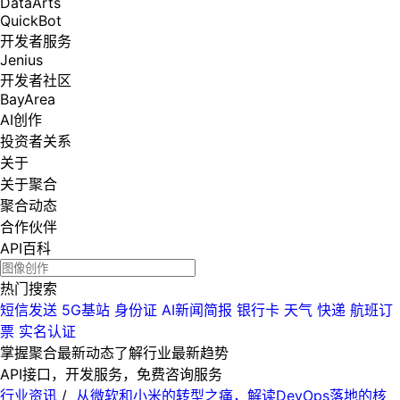
DataArts
QuickBot
开发者服务
Jenius
开发者社区
BayArea
AI创作
投资者关系
关于
关于聚合
聚合动态
合作伙伴
API百科
热门搜索
短信发送
5G基站
身份证
AI新闻简报
银行卡
天气
快递
航班订
票
实名认证
掌握聚合最新动态
了解行业最新趋势
API接口，开发服务，免费咨询服务
行业资讯
/
从微软和小米的转型之痛，解读DevOps落地的核