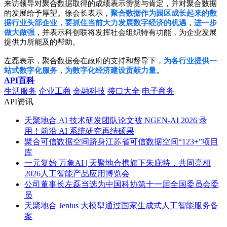
来访领导对聚合数据取得的成绩表示赞赏与肯定，并对聚合数据
的发展给予厚望。徐会长表示，
聚合数据作为园区成长起来的数
据行业头部企业，要抓住当前大力发展数字经济的机遇，进一步
做大做强
，并表示科创联将发挥社会组织特有功能，为企业发展
提供力所能及的帮助。
左磊表示，聚合数据会在政府的支持和督导下，
为各行业提供一
站式数字化服务，为数字化经济建设贡献力量。
API百科
生活服务
企业工商
金融科技
接口大全
电子商务
API资讯
天聚地合 AI 技术研发团队论文被 NGEN-AI 2026 录
用！前沿 AI 系统研究再结硕果
聚合可信数据空间跻身江苏省可信数据空间“123+”项目
库
一元复始 万象AI | 天聚地合携旗下朱庇特，共同亮相
2026人工智能产品应用博览会
公司董事长左磊当选为中国科协第十一届全国委员会委
员
天聚地合 Jenius 大模型通过国家生成式人工智能服务备
案