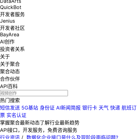
DataArts
QuickBot
开发者服务
Jenius
开发者社区
BayArea
AI创作
投资者关系
关于
关于聚合
聚合动态
合作伙伴
API百科
热门搜索
短信发送
5G基站
身份证
AI新闻简报
银行卡
天气
快递
航班订
票
实名认证
掌握聚合最新动态
了解行业最新趋势
API接口，开发服务，免费咨询服务
行业资讯
/
数据化企业接口是什么及现阶段面临问题?