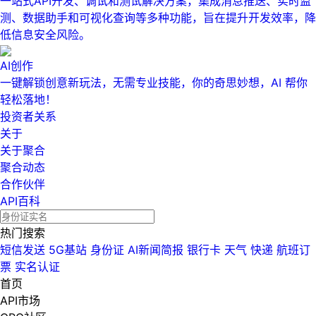
一站式API开发、调试和测试解决方案，集成消息推送、实时监
测、数据助手和可视化查询等多种功能，旨在提升开发效率，降
低信息安全风险。
AI创作
一键解锁创意新玩法，无需专业技能，你的奇思妙想，AI 帮你
轻松落地！
投资者关系
关于
关于聚合
聚合动态
合作伙伴
API百科
热门搜索
短信发送
5G基站
身份证
AI新闻简报
银行卡
天气
快递
航班订
票
实名认证
首页
API市场