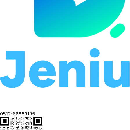
0512-88869195