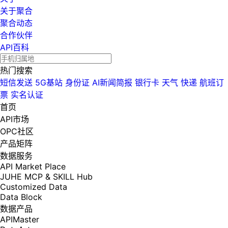
关于聚合
聚合动态
合作伙伴
API百科
热门搜索
短信发送
5G基站
身份证
AI新闻简报
银行卡
天气
快递
航班订
票
实名认证
首页
API市场
OPC社区
产品矩阵
数据服务
API Market Place
JUHE MCP & SKILL Hub
Customized Data
Data Block
数据产品
APIMaster