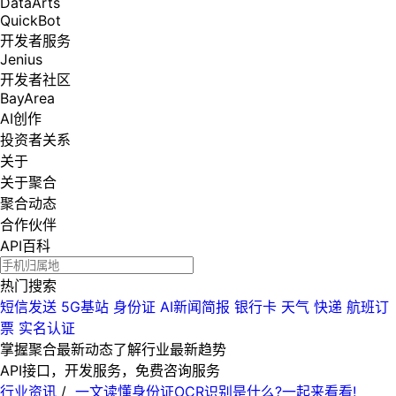
DataArts
QuickBot
开发者服务
Jenius
开发者社区
BayArea
AI创作
投资者关系
关于
关于聚合
聚合动态
合作伙伴
API百科
热门搜索
短信发送
5G基站
身份证
AI新闻简报
银行卡
天气
快递
航班订
票
实名认证
掌握聚合最新动态
了解行业最新趋势
API接口，开发服务，免费咨询服务
行业资讯
/
一文读懂身份证OCR识别是什么?一起来看看!