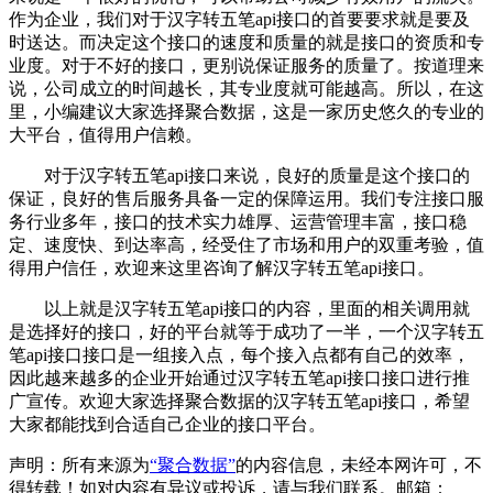
作为企业，我们对于汉字转五笔api接口的首要要求就是要及
时送达。而决定这个接口的速度和质量的就是接口的资质和专
业度。对于不好的接口，更别说保证服务的质量了。按道理来
说，公司成立的时间越长，其专业度就可能越高。所以，在这
里，小编建议大家选择聚合数据，这是一家历史悠久的专业的
大平台，值得用户信赖。
对于汉字转五笔api接口来说，良好的质量是这个接口的
保证，良好的售后服务具备一定的保障运用。我们专注接口服
务行业多年，接口的技术实力雄厚、运营管理丰富，接口稳
定、速度快、到达率高，经受住了市场和用户的双重考验，值
得用户信任，欢迎来这里咨询了解汉字转五笔api接口。
以上就是汉字转五笔api接口的内容，里面的相关调用就
是选择好的接口，好的平台就等于成功了一半，一个汉字转五
笔api接口接口是一组接入点，每个接入点都有自己的效率，
因此越来越多的企业开始通过汉字转五笔api接口接口进行推
广宣传。欢迎大家选择聚合数据的汉字转五笔api接口，希望
大家都能找到合适自己企业的接口平台。
声明：所有来源为
“聚合数据”
的内容信息，未经本网许可，不
得转载！如对内容有异议或投诉，请与我们联系。邮箱：