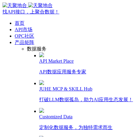
找API接口，上聚合数据！
首页
API市场
OPC社区
产品矩阵
数据服务
API Market Place
API数据应用服务专家
JUHE MCP & SKILL Hub
打破LLM数据孤岛，助力AI应用生态发展！
Customized Data
定制化数据服务，为独特需求而生