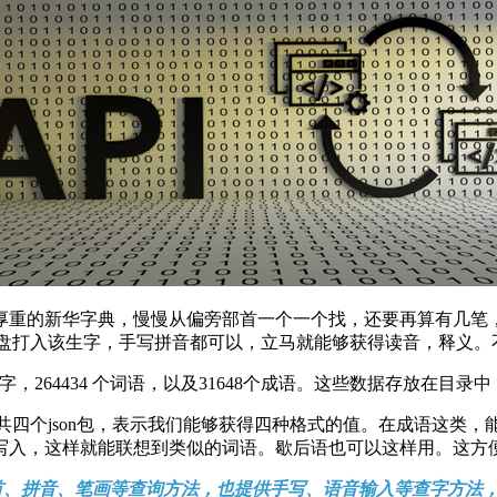
重的新华字典，慢慢从偏旁部首一个一个找，还要再算有几笔，
键盘打入该生字，手写拼音都可以，立马就能够获得读音，释义
汉字，264434 个词语，以及31648个成语。这些数据存放在
四个json包，表示我们能够获得四种格式的值。在成语这类
写入，这样就能联想到类似的词语。歇后语也可以这样用。这方
部首、拼音、笔画等查询方法，也提供手写、语音输入等查字方法