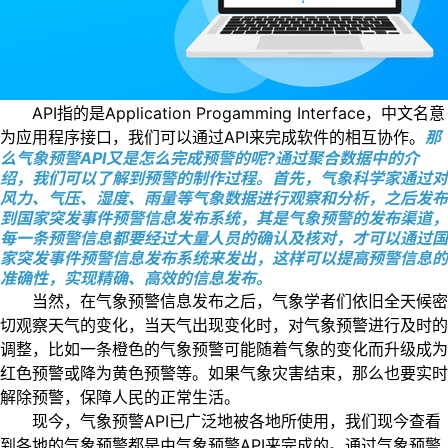
API指的是Application Progamming Interface，中文名意
为应用程序接口，我们可以通过API来完成软件的相互协作。
那
么气象预警API又是怎么完成预警的呢?通过聚合数据中的介
绍，我们可以了解到预警的制作过程。首先，气象科学家通过对
风力、气压、湿度、雨量等气象数据进行观察和分析，之后发布
到国家突发事件预警信息发布系统，其是气象预警的发布渠道，
每一条预警信息都要经过大量人员的确认及核对，才可以通过国
家突发事件预警信息发布系统来发出，这样可以提高预警信息的
准确性，实现精确、高效的信息发布。
当然，在气象预警信息发布之后，气象学者们依旧全天候密
切观察天气的变化，当天气出现变化时，对气象预警进行及时的
调整，比如一条橙色的气象预警可能随着气象的变化而升级成为
红色预警或降为黄色预警等。如果气象灾害结束，那么也要实时
解除预警，保障人民的正常生活。
现今，气象预警API已广泛地被各地所使用，我们现今查看
到各地的气象预警都是由气象预警API来完成的。通过气象预警