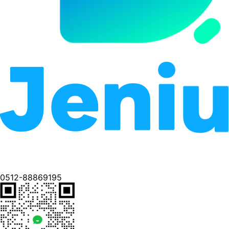
0512-88869195