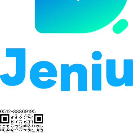
0512-88869195