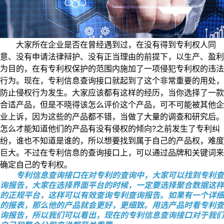
大家所在企业是否在曾经遇到过，在没有得到专利权人同
意、没有申请法律辩护、没有正当理由的前提下，以生产、盈利
为目的，在有专利权保护的范围内施加了一项侵犯专利权的违法
行为。现在，专利信息查询接口就起到了这个非常重要的用处，
防止侵权行为发生。大家应该都有这样的经历，当你选择了一款
合适产品，但是不晓得该怎么评价这个产品，可不可能被其他企
业上诉，因为这些的产品都不错，当做了大量的调查和研究后。
怎么才能知道他们的产品有没有侵权的倾向?之前发生了专利纠
纷，谁也不知道是谁的，所以想要找到属于自己的产品权，难度
巨大。不过在专利信息的查询接口上，可以通过品牌和关键词来
确定自己的专利权。
专利信息查询接口在对专利的查询中，大家可以找到专利查
询报告，大家在选择界面平台的时候，一定要选择聚合数据这样
的正规平台，这样可以有效查询专利查询报告。如果有一个详细
的报表，那么他的产品就会更好，更细致。用选产品时看专利查
询报告，所以我们可以看出，现在的专利信息查询接口对于我们