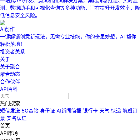
一站式API开发、调试和测试解决方案，集成消息推送、实时监
测、数据助手和可视化查询等多种功能，旨在提升开发效率，降
低信息安全风险。
AI创作
一键解锁创意新玩法，无需专业技能，你的奇思妙想，AI 帮你
轻松落地！
投资者关系
关于
关于聚合
聚合动态
合作伙伴
API百科
热门搜索
短信发送
5G基站
身份证
AI新闻简报
银行卡
天气
快递
航班订
票
实名认证
首页
API市场