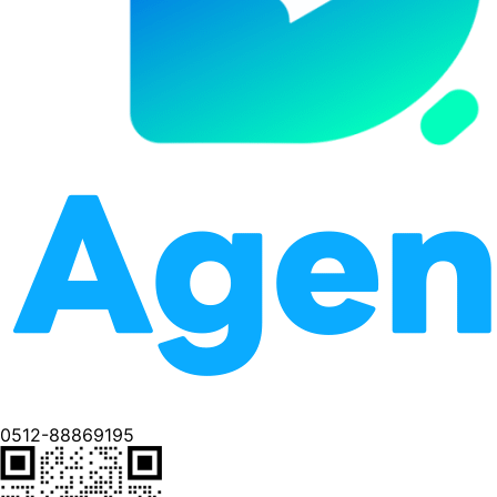
0512-88869195