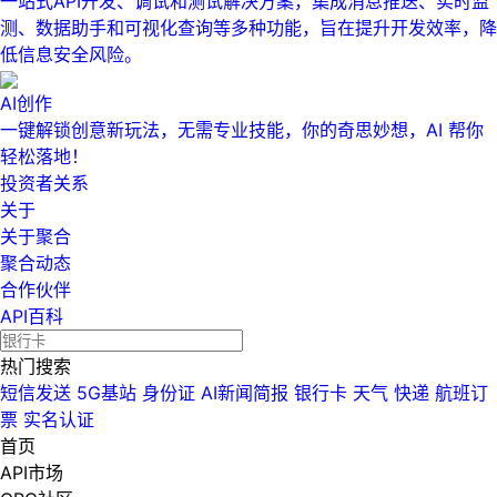
一站式API开发、调试和测试解决方案，集成消息推送、实时监
测、数据助手和可视化查询等多种功能，旨在提升开发效率，降
低信息安全风险。
AI创作
一键解锁创意新玩法，无需专业技能，你的奇思妙想，AI 帮你
轻松落地！
投资者关系
关于
关于聚合
聚合动态
合作伙伴
API百科
热门搜索
短信发送
5G基站
身份证
AI新闻简报
银行卡
天气
快递
航班订
票
实名认证
首页
API市场