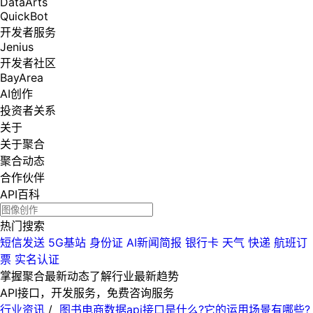
DataArts
QuickBot
开发者服务
Jenius
开发者社区
BayArea
AI创作
投资者关系
关于
关于聚合
聚合动态
合作伙伴
API百科
热门搜索
短信发送
5G基站
身份证
AI新闻简报
银行卡
天气
快递
航班订
票
实名认证
掌握聚合最新动态
了解行业最新趋势
API接口，开发服务，免费咨询服务
行业资讯
/
图书电商数据api接口是什么?它的运用场景有哪些?