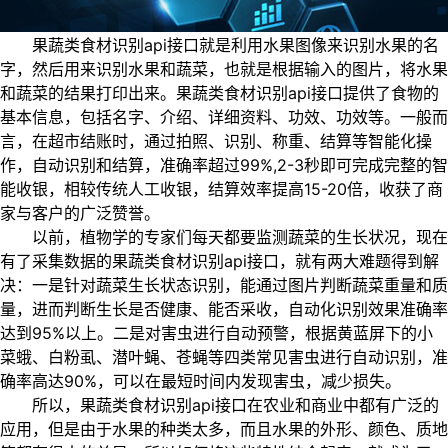
果蔬类食材识别api接口就是利用水果图像来识别水果的名
字，然后用来识别水果和蔬菜，也就是根据输入的图片，将水果
和蔬菜的结果打印出来。果蔬类食材识别api接口提供了食物的
基本信息，包括名字、介绍、详细资料、功效、功效等。一般而
言，在超市结账时，通过拍照、识别、称重、结算等智能化操
作，自动识别和结算，准确率超过99%,2-3秒即可完成完整的智
能收银，相较传统人工收银，结算效率提高15-20倍，收获了商
家与客户的广泛赞誉。
以前，植物学的专家们每天都要监测蔬菜的生长状况，现在
有了采集数据的果蔬类食材识别api接口，就有两大难题得到解
决：一是针对蔬菜生长状态识别，能通过图片判断蔬菜重量和质
量，进而判断生长是否健康、能否采收，自动化识别效果准确率
达到95%以上。二是对害虫进行自动预警，根据黄蓝屏下的小
菜蛾、白粉虱、潜叶蝇、苍蝇等四类常见害虫进行自动识别，准
确率高达90%，可以在最短时间内发现害虫，减少损失。
所以，果蔬类食材识别api接口在农业和商业中都有广泛的
应用，但是由于水果的种类太多，而且水果的外形、颜色、质地