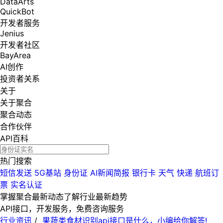
DataArts
QuickBot
开发者服务
Jenius
开发者社区
BayArea
AI创作
投资者关系
关于
关于聚合
聚合动态
合作伙伴
API百科
热门搜索
短信发送
5G基站
身份证
AI新闻简报
银行卡
天气
快递
航班订
票
实名认证
掌握聚合最新动态
了解行业最新趋势
API接口，开发服务，免费咨询服务
行业资讯
/
果蔬类食材识别api接口是什么，小编给你解答!