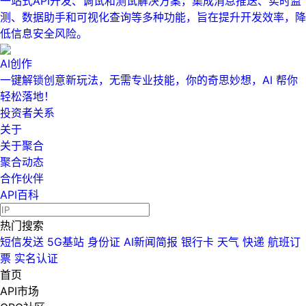
一站式API开发、调试和测试解决方案，集成消息推送、实时监
测、数据助手和可视化查询等多种功能，旨在提升开发效率，降
低信息安全风险。
AI创作
一键解锁创意新玩法，无需专业技能，你的奇思妙想，AI 帮你
轻松落地！
投资者关系
关于
关于聚合
聚合动态
合作伙伴
API百科
热门搜索
短信发送
5G基站
身份证
AI新闻简报
银行卡
天气
快递
航班订
票
实名认证
首页
API市场