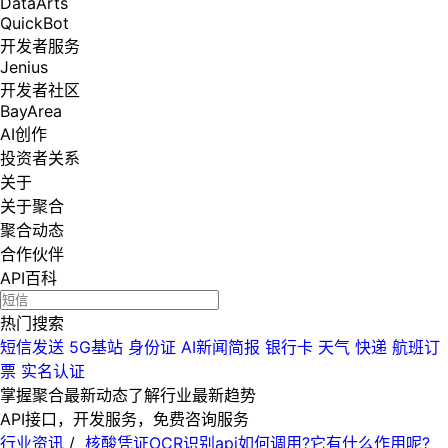
DataArts
QuickBot
开发者服务
Jenius
开发者社区
BayArea
AI创作
投资者关系
关于
关于聚合
聚合动态
合作伙伴
API百科
热门搜索
短信发送
5G基站
身份证
AI新闻简报
银行卡
天气
快递
航班订
票
实名认证
掌握聚合最新动态
了解行业最新趋势
API接口，开发服务，免费咨询服务
行业资讯
/
核酸凭证OCR识别api如何调用?它有什么作用呢?