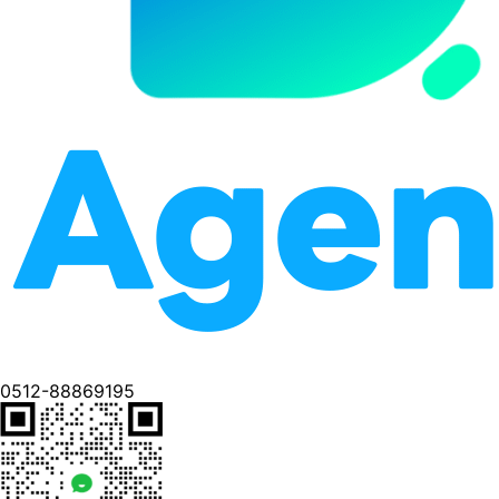
0512-88869195