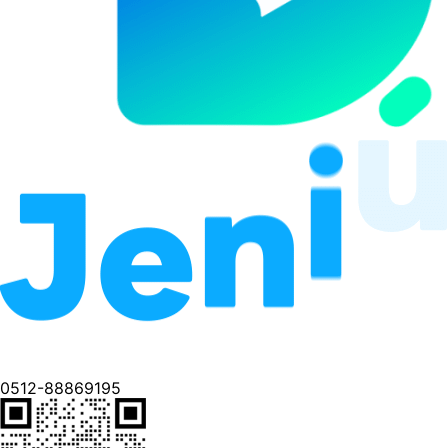
0512-88869195