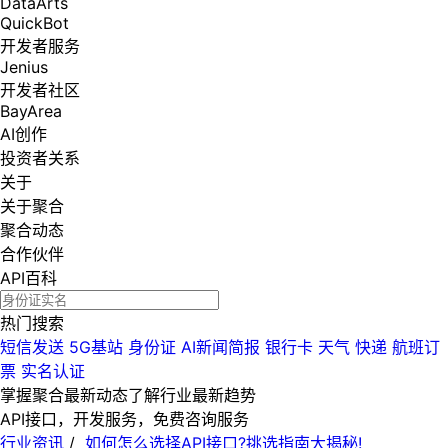
DataArts
QuickBot
开发者服务
Jenius
开发者社区
BayArea
AI创作
投资者关系
关于
关于聚合
聚合动态
合作伙伴
API百科
热门搜索
短信发送
5G基站
身份证
AI新闻简报
银行卡
天气
快递
航班订
票
实名认证
掌握聚合最新动态
了解行业最新趋势
API接口，开发服务，免费咨询服务
行业资讯
/
如何怎么选择API接口?挑选指南大揭秘!