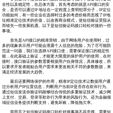
全性以及稳定性，在总体方面，首先考虑的就是API接口的安
全，是否可以通过IP 地址在一定程度上查明犯罪分子，IP定位
功能如何，有一些企业在选择时过多的考虑价格而忽视了IP地
址精准定位技术的价值，以改善商业模式，使短信验证受阻从
而错失一些发展机遇。以下是短信验证码接口轻松对接的一些
事项。
首先是API接口的精准营销，由于网络用户在使用时，过
多的现象表示用户可能会泄露个人信息的危险，为了尽可能防
范这一问题，我们在选择API接口使，需要保证接口的稳定性
能，在此基础上验证，才能更大限度的保护用户的使用，在对
接时，接口验证的参数需要根据用户自身情况，具体修改，所
以要求开发者能贴合用户需求来更改相关不符的参数数据，来
满足经济发展的大趋势。
最后还要网络保护的作用，精准IP定位技术让数据用户通
过分析用户IP位置信息，判断用户当前IP是否存在欺诈行为。
通过短信发送你验证码能够结合传统的多重验证技术，减少网
上支付、交易、登录等欺诈行为带来的风险行为。还为金融领
域征信业务提供判断支持，避免坏账，降低拖欠率。
简而言之短信验证码接口轻松对接事项不容忽视。需要短