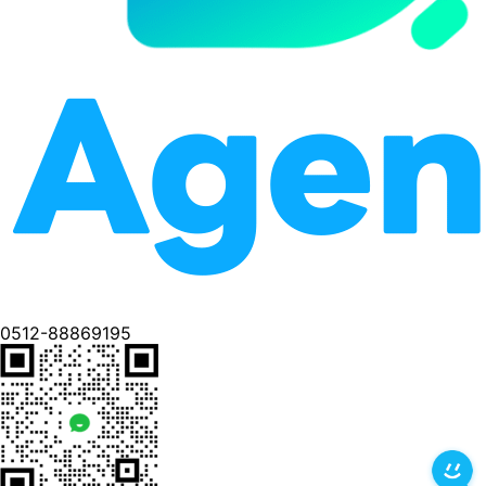
0512-88869195