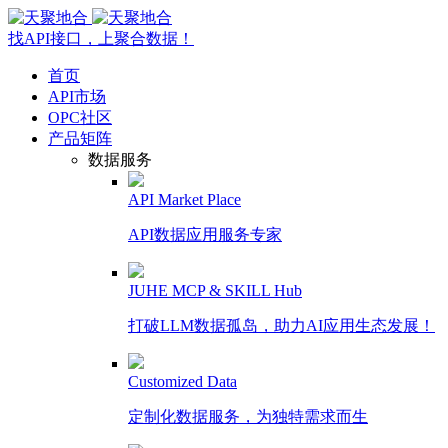
找API接口，上聚合数据！
首页
API市场
OPC社区
产品矩阵
数据服务
API Market Place
API数据应用服务专家
JUHE MCP & SKILL Hub
打破LLM数据孤岛，助力AI应用生态发展！
Customized Data
定制化数据服务，为独特需求而生