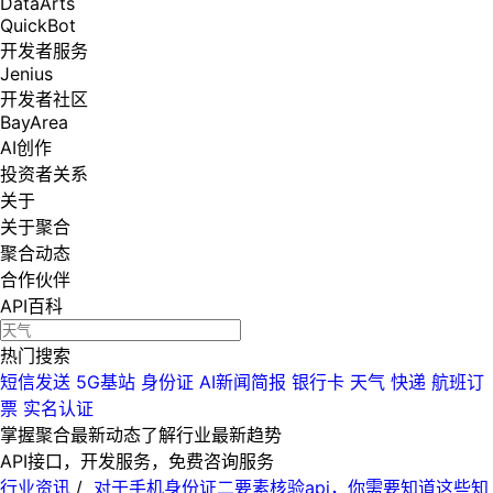
DataArts
QuickBot
开发者服务
Jenius
开发者社区
BayArea
AI创作
投资者关系
关于
关于聚合
聚合动态
合作伙伴
API百科
热门搜索
短信发送
5G基站
身份证
AI新闻简报
银行卡
天气
快递
航班订
票
实名认证
掌握聚合最新动态
了解行业最新趋势
API接口，开发服务，免费咨询服务
行业资讯
/
对于手机身份证二要素核验api，你需要知道这些知