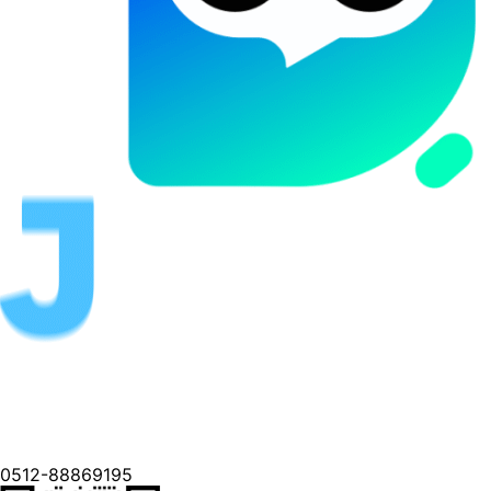
0512-88869195