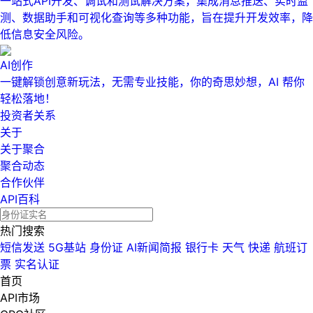
一站式API开发、调试和测试解决方案，集成消息推送、实时监
测、数据助手和可视化查询等多种功能，旨在提升开发效率，降
低信息安全风险。
AI创作
一键解锁创意新玩法，无需专业技能，你的奇思妙想，AI 帮你
轻松落地！
投资者关系
关于
关于聚合
聚合动态
合作伙伴
API百科
热门搜索
短信发送
5G基站
身份证
AI新闻简报
银行卡
天气
快递
航班订
票
实名认证
首页
API市场