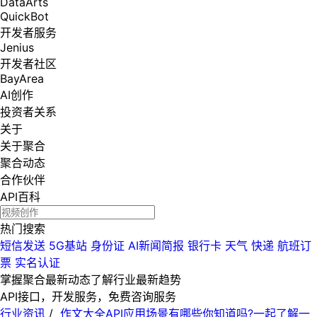
DataArts
QuickBot
开发者服务
Jenius
开发者社区
BayArea
AI创作
投资者关系
关于
关于聚合
聚合动态
合作伙伴
API百科
热门搜索
短信发送
5G基站
身份证
AI新闻简报
银行卡
天气
快递
航班订
票
实名认证
掌握聚合最新动态
了解行业最新趋势
API接口，开发服务，免费咨询服务
行业资讯
/
作文大全API应用场景有哪些你知道吗?一起了解一