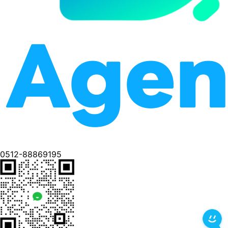
0512-88869195