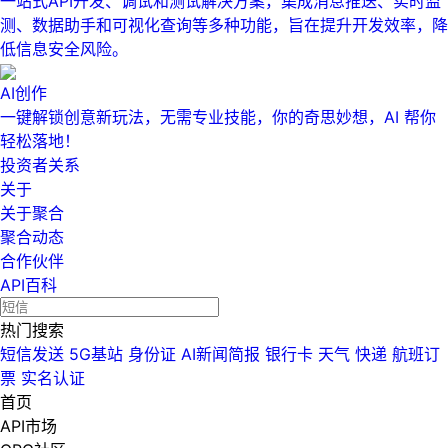
一站式API开发、调试和测试解决方案，集成消息推送、实时监
测、数据助手和可视化查询等多种功能，旨在提升开发效率，降
低信息安全风险。
AI创作
一键解锁创意新玩法，无需专业技能，你的奇思妙想，AI 帮你
轻松落地！
投资者关系
关于
关于聚合
聚合动态
合作伙伴
API百科
热门搜索
短信发送
5G基站
身份证
AI新闻简报
银行卡
天气
快递
航班订
票
实名认证
首页
API市场