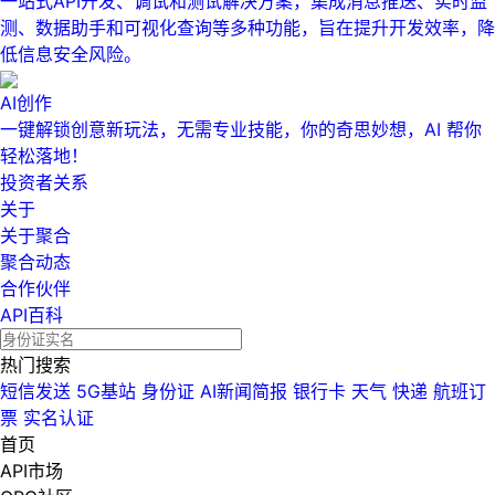
一站式API开发、调试和测试解决方案，集成消息推送、实时监
测、数据助手和可视化查询等多种功能，旨在提升开发效率，降
低信息安全风险。
AI创作
一键解锁创意新玩法，无需专业技能，你的奇思妙想，AI 帮你
轻松落地！
投资者关系
关于
关于聚合
聚合动态
合作伙伴
API百科
热门搜索
短信发送
5G基站
身份证
AI新闻简报
银行卡
天气
快递
航班订
票
实名认证
首页
API市场