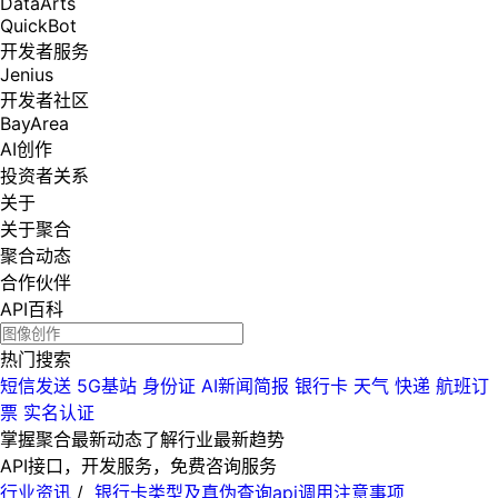
DataArts
QuickBot
开发者服务
Jenius
开发者社区
BayArea
AI创作
投资者关系
关于
关于聚合
聚合动态
合作伙伴
API百科
热门搜索
短信发送
5G基站
身份证
AI新闻简报
银行卡
天气
快递
航班订
票
实名认证
掌握聚合最新动态
了解行业最新趋势
API接口，开发服务，免费咨询服务
行业资讯
/
银行卡类型及真伪查询api调用注意事项