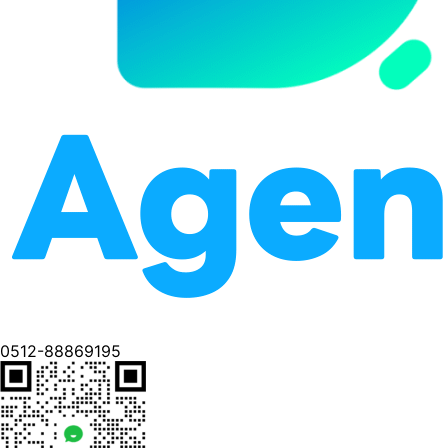
0512-88869195