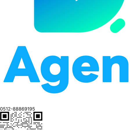
0512-88869195