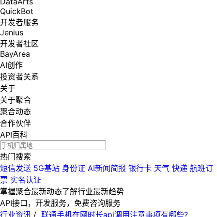
DataArts
QuickBot
开发者服务
Jenius
开发者社区
BayArea
AI创作
投资者关系
关于
关于聚合
聚合动态
合作伙伴
API百科
热门搜索
短信发送
5G基站
身份证
AI新闻简报
银行卡
天气
快递
航班订
票
实名认证
掌握聚合最新动态
了解行业最新趋势
API接口，开发服务，免费咨询服务
行业资讯
/
联通手机在网时长api调用注意事项有哪些?