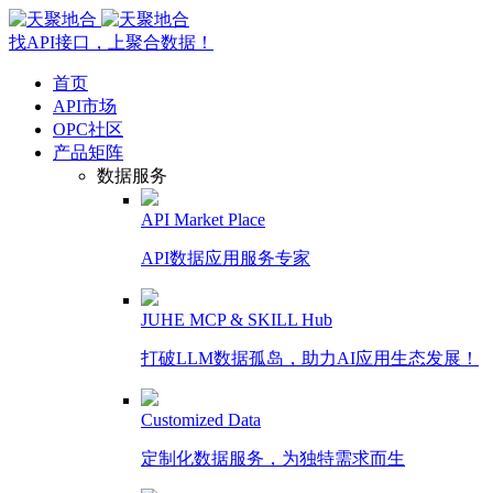
找API接口，上聚合数据！
首页
API市场
OPC社区
产品矩阵
数据服务
API Market Place
API数据应用服务专家
JUHE MCP & SKILL Hub
打破LLM数据孤岛，助力AI应用生态发展！
Customized Data
定制化数据服务，为独特需求而生