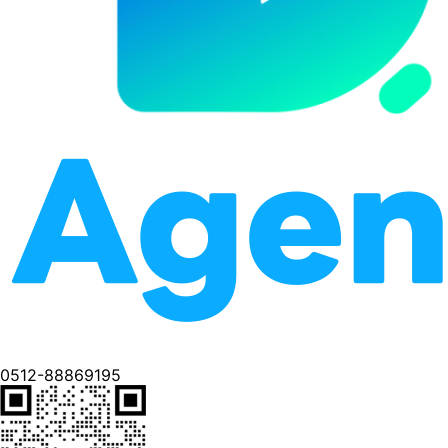
0512-88869195