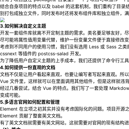
结合自身项目的特点以及 babel 的这套机制，我们重构了目录结
别打包成独立文件，同时发布时还将发布组件库和独立组件，满
3.如何解决自定义主题
开发一套组件库就离不开定制主题的需求。类名要足够友好，尽
尽可能将属性值用变量代替，维护一份变量文件便于直接修改变
考虑到不同用户的使用习惯，我们没有选用 Less 或 Sass 之类的有
cssnext 等插件的
postcss-salad
开发。
为了降低用户自定义主题的上手成本，我们还提供了命令行工具
4.如何提供一份直观的文档
文档不仅是让用户看起来直观，也要让编写者写起来直观。所以最
Vue 文件里，这样就可以在里面调用其他组件，但是这样就违
经过几番尝试，结合 Vue 的特点。我们写了一套处理 Markdown
变成可能。
5.多语言官网如何配置和管理
Element 在立项之初其实并没有考虑国际化的问题。项目
Element 贡献了整套英文文档。
有了英文文档就需要有英文网站，这就需要对官网的现有结构进