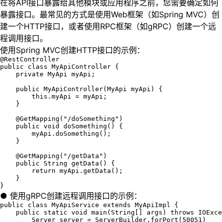
在将API接口暴露给其他模块或应用程序之前，您需要确定如何
暴露接口。最常见的方式是使用Web框架（如Spring MVC）创
建一个HTTP接口，或者使用RPC框架（如gRPC）创建一个远
程调用接口。
使用Spring MVC创建HTTP接口的示例：
@RestController

public class MyApiController {

    private MyApi myApi;

    public MyApiController(MyApi myApi) {

        this.myApi = myApi;

    }

    @GetMapping("/doSomething")

    public void doSomething() {

        myApi.doSomething();

    }

    @GetMapping("/getData")

    public String getData() {

        return myApi.getData();

    }

}
● 使用gRPC创建远程调用接口的示例：
public class MyApiService extends MyApiImpl {

    public static void main(String[] args) throws IOExce
        Server server = ServerBuilder.forPort(50051)
