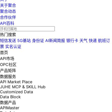
关于聚合
聚合动态
合作伙伴
API百科
热门搜索
短信发送
5G基站
身份证
AI新闻简报
银行卡
天气
快递
航班订
票
实名认证
首页
API市场
OPC社区
产品矩阵
数据服务
API Market Place
JUHE MCP & SKILL Hub
Customized Data
Data Block
数据产品
APIMaster