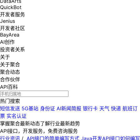
DataArts
QuickBot
开发者服务
Jenius
开发者社区
BayArea
AI创作
投资者关系
关于
关于聚合
聚合动态
合作伙伴
API百科
热门搜索
短信发送
5G基站
身份证
AI新闻简报
银行卡
天气
快递
航班订
票
实名认证
掌握聚合最新动态
了解行业最新趋势
API接口，开发服务，免费咨询服务
行业资讯
/
API接口的简单编写方式 Java开发API接口如何编写