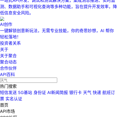
一站式API开发、调试和测试解决方案，集成消息推送、实时监
测、数据助手和可视化查询等多种功能，旨在提升开发效率，降
低信息安全风险。
AI创作
一键解锁创意新玩法，无需专业技能，你的奇思妙想，AI 帮你
轻松落地！
投资者关系
关于
关于聚合
聚合动态
合作伙伴
API百科
热门搜索
短信发送
5G基站
身份证
AI新闻简报
银行卡
天气
快递
航班订
票
实名认证
首页
API市场