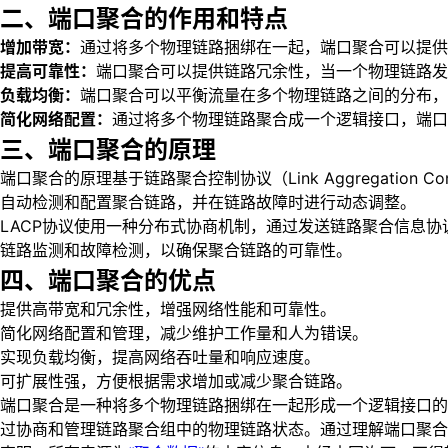
二、端口聚合的作用和特点
增加带宽：
通过将多个物理链路捆绑在一起，端口聚合可以提供
提高可靠性：
端口聚合可以提供链路冗余性，当一个物理链路发
负载均衡：
端口聚合可以平衡流量在多个物理链路之间的分布，
简化网络配置：
通过将多个物理链路聚合成一个逻辑接口，端口
三、端口聚合的原理
端口聚合的原理基于链路聚合控制协议（Link Aggregation
自动检测和配置聚合链路，并在链路故障时进行动态调整。
LACP协议使用一种分布式协商机制，通过发送链路聚合信息协议数据单元（L
链路监测和故障检测，以确保聚合链路的可靠性。
四、端口聚合的优点
提供高带宽和冗余性，增强网络性能和可靠性。
简化网络配置和管理，减少维护工作量和人为错误。
实现负载均衡，提高网络吞吐量和响应速度。
可扩展性强，方便根据需求增加或减少聚合链路。
端口聚合是一种将多个物理链路捆绑在一起形成一个逻辑接口的
过协商和管理链路聚合组中的物理链路状态。通过理解端口聚合