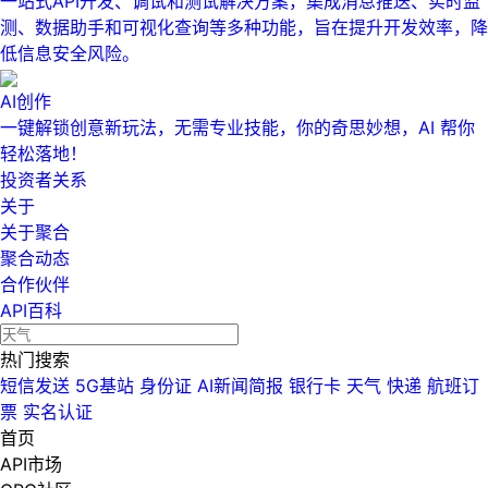
一站式API开发、调试和测试解决方案，集成消息推送、实时监
测、数据助手和可视化查询等多种功能，旨在提升开发效率，降
低信息安全风险。
AI创作
一键解锁创意新玩法，无需专业技能，你的奇思妙想，AI 帮你
轻松落地！
投资者关系
关于
关于聚合
聚合动态
合作伙伴
API百科
热门搜索
短信发送
5G基站
身份证
AI新闻简报
银行卡
天气
快递
航班订
票
实名认证
首页
API市场