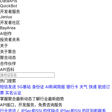
DataArts
QuickBot
开发者服务
Jenius
开发者社区
BayArea
AI创作
投资者关系
关于
关于聚合
聚合动态
合作伙伴
API百科
热门搜索
短信发送
5G基站
身份证
AI新闻简报
银行卡
天气
快递
航班订
票
实名认证
掌握聚合最新动态
了解行业最新趋势
API接口，开发服务，免费咨询服务
行业资讯
/
IPSec和SSL的优缺点 IPSec和SSL的区别和联系