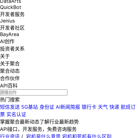
DataArts
QuickBot
开发者服务
Jenius
开发者社区
BayArea
AI创作
投资者关系
关于
关于聚合
聚合动态
合作伙伴
API百科
热门搜索
短信发送
5G基站
身份证
AI新闻简报
银行卡
天气
快递
航班订
票
实名认证
掌握聚合最新动态
了解行业最新趋势
API接口，开发服务，免费咨询服务
行业资讯
/
宕机是什么意思 宕机和死机有什么区别