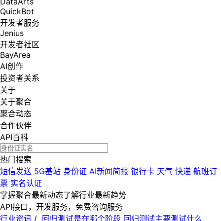
DataArts
QuickBot
开发者服务
Jenius
开发者社区
BayArea
AI创作
投资者关系
关于
关于聚合
聚合动态
合作伙伴
API百科
热门搜索
短信发送
5G基站
身份证
AI新闻简报
银行卡
天气
快递
航班订
票
实名认证
掌握聚合最新动态
了解行业最新趋势
API接口，开发服务，免费咨询服务
行业资讯
/
回归测试是在哪个阶段 回归测试主要测试什么