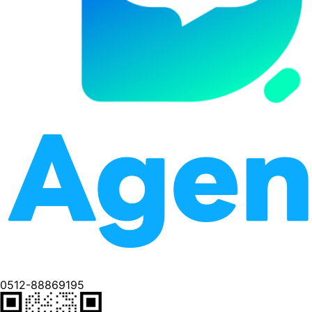
0512-88869195