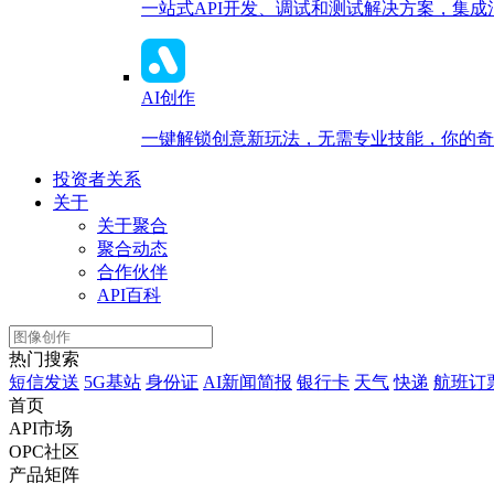
一站式API开发、调试和测试解决方案，集
AI创作
一键解锁创意新玩法，无需专业技能，你的奇思
投资者关系
关于
关于聚合
聚合动态
合作伙伴
API百科
热门搜索
短信发送
5G基站
身份证
AI新闻简报
银行卡
天气
快递
航班订
首页
API市场
OPC社区
产品矩阵