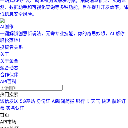
一站式API开发、调试和测试解决方案，集成消息推送、实时监
测、数据助手和可视化查询等多种功能，旨在提升开发效率，降
低信息安全风险。
AI创作
一键解锁创意新玩法，无需专业技能，你的奇思妙想，AI 帮你
轻松落地！
投资者关系
关于
关于聚合
聚合动态
合作伙伴
API百科
热门搜索
短信发送
5G基站
身份证
AI新闻简报
银行卡
天气
快递
航班订
票
实名认证
首页
API市场