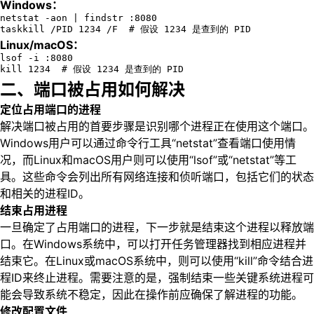
Windows：
netstat -aon | findstr :8080

taskkill /PID 1234 /F  # 假设 1234 是查到的 PID
Linux/macOS：
lsof -i :8080

kill 1234  # 假设 1234 是查到的 PID
二、端口被占用如何解决
定位占用端口的进程
解决端口被占用的首要步骤是识别哪个进程正在使用这个端口。
Windows用户可以通过命令行工具“netstat”查看端口使用情
况，而Linux和macOS用户则可以使用“lsof”或“netstat”等工
具。这些命令会列出所有网络连接和侦听端口，包括它们的状态
和相关的进程ID。
结束占用进程
一旦确定了占用端口的进程，下一步就是结束这个进程以释放端
口。在Windows系统中，可以打开任务管理器找到相应进程并
结束它。在Linux或macOS系统中，则可以使用“kill”命令结合进
程ID来终止进程。需要注意的是，强制结束一些关键系统进程可
能会导致系统不稳定，因此在操作前应确保了解进程的功能。
修改配置文件