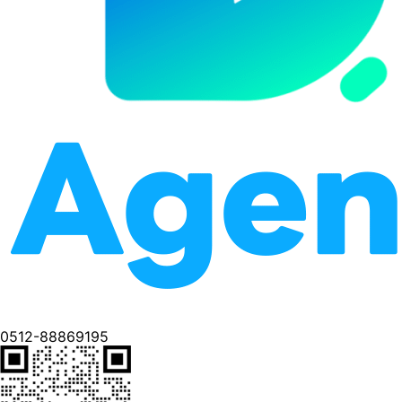
0512-88869195