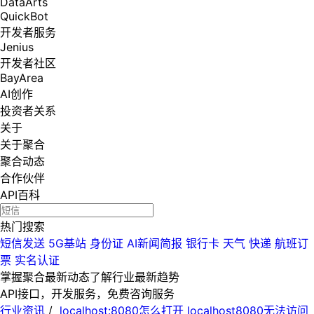
DataArts
QuickBot
开发者服务
Jenius
开发者社区
BayArea
AI创作
投资者关系
关于
关于聚合
聚合动态
合作伙伴
API百科
热门搜索
短信发送
5G基站
身份证
AI新闻简报
银行卡
天气
快递
航班订
票
实名认证
掌握聚合最新动态
了解行业最新趋势
API接口，开发服务，免费咨询服务
行业资讯
/
localhost:8080怎么打开 localhost8080无法访问