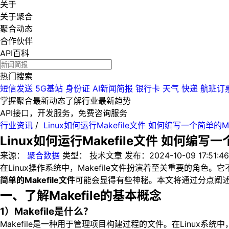
关于
关于聚合
聚合动态
合作伙伴
API百科
热门搜索
短信发送
5G基站
身份证
AI新闻简报
银行卡
天气
快递
航班订
掌握聚合最新动态
了解行业最新趋势
API接口，开发服务，免费咨询服务
行业资讯
/
Linux如何运行Makefile文件 如何编写一个简单的Ma
Linux如何运行Makefile文件 如何编写一
来源：
聚合数据
类型：
技术文章
发布：
2024-10-09 17:51:46
在Linux操作系统中，Makefile文件扮演着至关重要的
简单的Makefile文件
可能会显得有些神秘。本文将通过分点阐述的
一、了解Makefile的基本概念
1）Makefile是什么？
Makefile是一种用于管理项目构建过程的文件。在Linux系