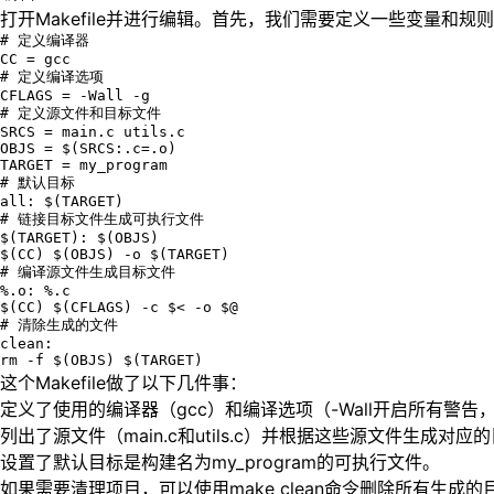
打开Makefile并进行编辑。首先，我们需要定义一些变量和
# 定义编译器

CC = gcc

# 定义编译选项

CFLAGS = -Wall -g

# 定义源文件和目标文件

SRCS = main.c utils.c

OBJS = $(SRCS:.c=.o)

TARGET = my_program

# 默认目标

all: $(TARGET)

# 链接目标文件生成可执行文件

$(TARGET): $(OBJS)

$(CC) $(OBJS) -o $(TARGET)

# 编译源文件生成目标文件

%.o: %.c

$(CC) $(CFLAGS) -c $< -o $@

# 清除生成的文件

clean:

rm -f $(OBJS) $(TARGET)
这个Makefile做了以下几件事：
定义了使用的编译器（gcc）和编译选项（-Wall开启所有警告
列出了源文件（main.c和utils.c）并根据这些源文件生成对应
设置了默认目标是构建名为my_program的可执行文件。
如果需要清理项目，可以使用make clean命令删除所有生成