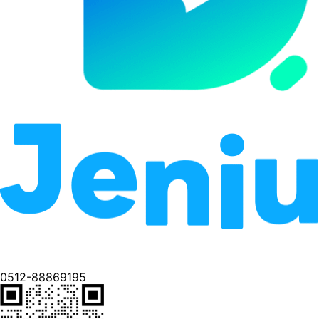
0512-88869195