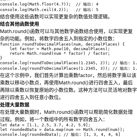
console.log(Math.floor(4.7));  // 输出: 4

console.log(Math.ceil(4.2));   // 输出: 5
结合使用这些函数可以实现更复杂的数值处理逻辑。
结合其他函数使用
Math.round()函数可以与其他数学函数结合使用，以实现更复
杂的功能。例如，将数字四舍五入到指定的小数位数：
function roundToDecimalPlaces(num, decimalPlaces) {

    let factor = Math.pow(10, decimalPlaces);

    return Math.round(num * factor) / factor;

}

console.log(roundToDecimalPlaces(1.2345, 2)); // 输出: 1.
console.log(roundToDecimalPlaces(1.2345, 3)); // 输出: 1
在这个示例中，我们首先计算出乘数factor，然后将数字乘以该
乘数以移动小数点，再使用Math.round()进行四舍五入，最后
再除以乘数以恢复原始的小数位数。这种方法可以灵活地对数字
进行四舍五入到任意小数位。
处理大量数据
在处理大量数据时，Math.round()函数可以帮助简化数据处理
过程。例如，将一个数组中的所有数字四舍五入：
let data = [1.1, 2.5, 3.7, 4.2, 5.9];

let roundedData = data.map(num => Math.round(num));

console.log(roundedData); // 输出: [1, 3, 4, 4, 6]