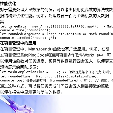
性能优化
对于需要处理大量数据的情况，可以考虑使用更高效的算法或数
据结构来优化性能。例如，处理包含一百万个随机数的大数据
集：
let largeData = new Array(1000000).fill(0).map(() => Mat
console.time('rounding');

let roundedLargeData = largeData.map(num => Math.round(n
console.timeEnd('rounding');
在项目管理中的应用
在项目管理中，Math.round()函数也有广泛应用。例如，在研
发项目管理系统PingCode和通用项目协作软件Worktile中，可
以使用该函数对任务进度、预算等数据进行四舍五入，以便更直
观地展示给团队成员：
let taskCompletionTime = 3.67; // 假设这是某个任务的完成时间
let roundedTime = Math.round(taskCompletionTime);

console.log(`任务完成时间: ${roundedTime} 小时`); // 输出
通过这种方式，可以将任务完成时间四舍五入到最接近的整数，
以便在报告中显示更为简洁的数据。