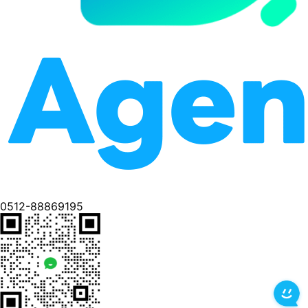
0512-88869195