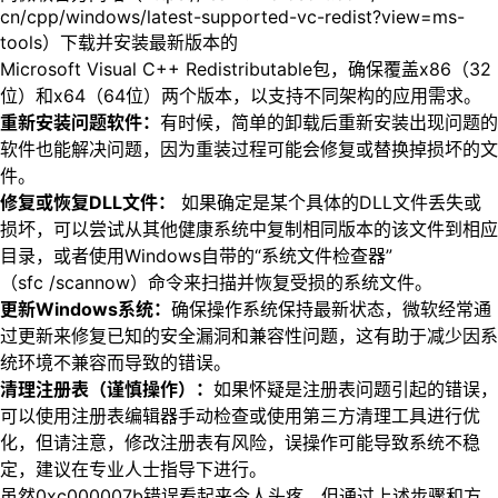
cn/cpp/windows/latest-supported-vc-redist?view=ms-
tools）下载并安装最新版本的
Microsoft Visual C++ Redistributable包，确保覆盖x86（32
位）和x64（64位）两个版本，以支持不同架构的应用需求。
重新安装问题软件：
有时候，简单的卸载后重新安装出现问题的
软件也能解决问题，因为重装过程可能会修复或替换掉损坏的文
件。
修复或恢复DLL文件：
如果确定是某个具体的DLL文件丢失或
损坏，可以尝试从其他健康系统中复制相同版本的该文件到相应
目录，或者使用Windows自带的“系统文件检查器”
（sfc /scannow）命令来扫描并恢复受损的系统文件。
更新Windows系统：
确保操作系统保持最新状态，微软经常通
过更新来修复已知的安全漏洞和兼容性问题，这有助于减少因系
统环境不兼容而导致的错误。
清理注册表（谨慎操作）：
如果怀疑是注册表问题引起的错误，
可以使用注册表编辑器手动检查或使用第三方清理工具进行优
化，但请注意，修改注册表有风险，误操作可能导致系统不稳
定，建议在专业人士指导下进行。
虽然0xc000007b错误看起来令人头疼，但通过上述步骤和方