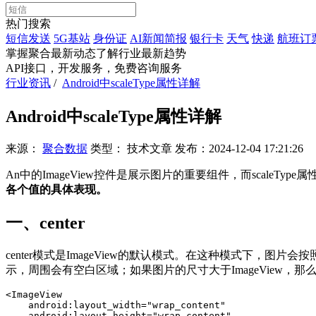
热门搜索
短信发送
5G基站
身份证
AI新闻简报
银行卡
天气
快递
航班订
掌握聚合最新动态
了解行业最新趋势
API接口，开发服务，免费咨询服务
行业资讯
/
Android中scaleType属性详解
Android中scaleType属性详解
来源：
聚合数据
类型：
技术文章
发布：
2024-12-04 17:21:26
An中的ImageView控件是展示图片的重要组件，而scaleTy
各个值的具体表现。
一、center
center模式是ImageView的默认模式。在这种模式下，图片
示，周围会有空白区域；如果图片的尺寸大于ImageView
<ImageView

    android:layout_width="wrap_content"

    android:layout_height="wrap_content"
