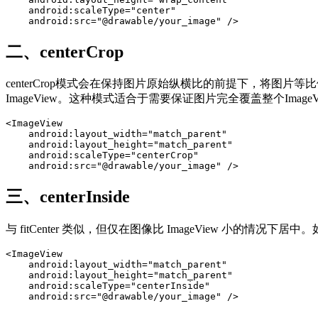
    android:scaleType="center"

    android:src="@drawable/your_image" />
二、centerCrop
centerCrop模式会在保持图片原始纵横比的前提下，将图片等
ImageView。这种模式适合于需要保证图片完全覆盖整个Imag
<ImageView

    android:layout_width="match_parent"

    android:layout_height="match_parent"

    android:scaleType="centerCrop"

    android:src="@drawable/your_image" />
三、centerInside
与 fitCenter 类似，但仅在图像比 ImageView 小的
<ImageView

    android:layout_width="match_parent"

    android:layout_height="match_parent"

    android:scaleType="centerInside"

    android:src="@drawable/your_image" />