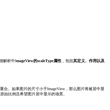
详细解析中I
mageView的scaleType
属性
，包括
其定义、作用以及
心点重合。如果图片的尺寸小于ImageView，那么图片将被居中显
图片原始比例且希望图片居中显示的场景。