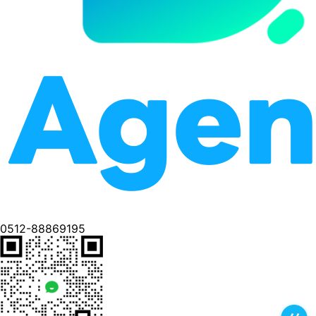
0512-88869195