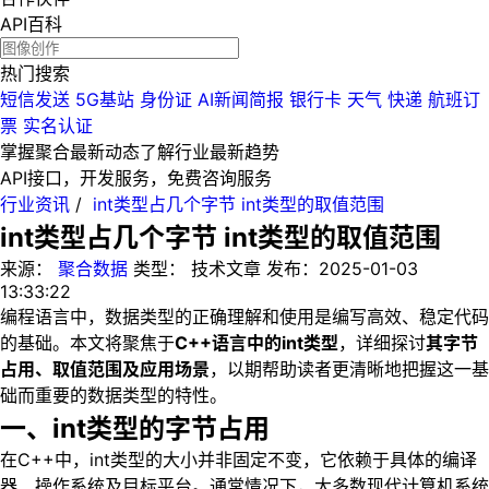
API百科
热门搜索
短信发送
5G基站
身份证
AI新闻简报
银行卡
天气
快递
航班订
票
实名认证
掌握聚合最新动态
了解行业最新趋势
API接口，开发服务，免费咨询服务
行业资讯
/
int类型占几个字节 int类型的取值范围
int类型占几个字节 int类型的取值范围
来源：
聚合数据
类型：
技术文章
发布：
2025-01-03
13:33:22
编程语言中，数据类型的正确理解和使用是编写高效、稳定代码
的基础。本文将聚焦于
C++语言中的int类型
，详细探讨
其字节
占用、取值范围及应用场景
，以期帮助读者更清晰地把握这一基
础而重要的数据类型的特性。
一、int类型的字节占用
在C++中，int类型的大小并非固定不变，它依赖于具体的编译
器、操作系统及目标平台。通常情况下，大多数现代计算机系统