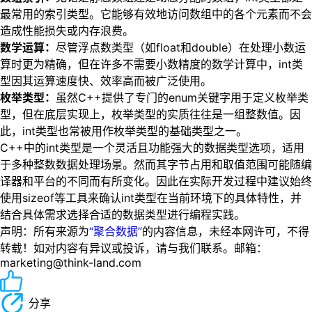
最常用的索引类型。它能够有效地访问数组中的各个元素而不会
造成性能损失或内存浪费。
数学运算：
尽管浮点数类型（如float和double）在处理小数运
算时更为精确，但在许多不需要小数精度的数学计算中，int类
型因其运算速度快、效率高而被广泛使用。
枚举类型：
虽然C++提供了专门的enum关键字用于定义枚举类
型，但在底层实现上，枚举类型的实质往往是一组整数值。因
此，int类型也常被用作枚举类型的基础类型之一。
C++中的int类型是一个灵活且功能强大的数据类型选项，适用
于多种整数数据处理场景。然而其字节占用和取值范围可能随编
译器和平台的不同而有所变化。因此在实际开发过程中建议始终
使用sizeof等工具来确认int类型在当前环境下的具体特性，并
结合具体需求选择合适的数据类型进行编程实践。
声明：所有来源为
“聚合数据”
的内容信息，未经本网许可，不得
转载！如对内容有异议或投诉，请与我们联系。邮箱：
marketing@think-land.com
分享