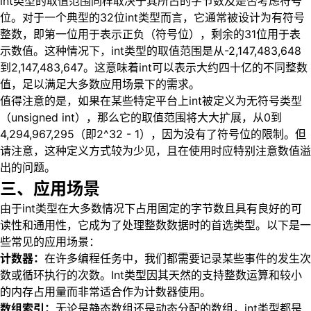
int类型的取值范围同样取决于其所占的字节数及是否考虑符号
位。对于一个典型的32位int类型而言，它通常被设计为有符号
整数，即第一位用于表示正负（符号位），剩余的31位用于表
示数值。这种情况下，int类型的取值范围是从-2,147,483,648
到2,147,483,647。这意味着int可以表示大约四十亿的不同整数
值，足以满足大多数应用场景下的需求。
值得注意的是，如果在某些特定平台上int被定义为无符号类型
（unsigned int），那么它的取值范围将大大扩展，从0到
4,294,967,295（即2^32 - 1），因为没有了符号位的限制。但
请注意，这种定义方式较为少见，且在使用时应特别注意数值溢
出的问题。
三、应用场景
由于int类型在大多数情况下占用固定的字节数且具有良好的可
读性和通用性，它成为了处理整数数据时的首选类型。以下是一
些常见的应用场景：
计数器：
在许多编程任务中，我们都需要记录某些事件的发生次
数或循环执行的次数。Int类型因其天然的支持整数运算和较小
的内存占用量而非常适合作为计数器使用。
数组索引：
无论是静态数组还是动态分配的数组，int类型都是