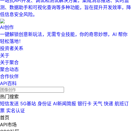
一站式API开发、调试和测试解决方案，集成消息推送、实时监
测、数据助手和可视化查询等多种功能，旨在提升开发效率，降
低信息安全风险。
AI创作
一键解锁创意新玩法，无需专业技能，你的奇思妙想，AI 帮你
轻松落地！
投资者关系
关于
关于聚合
聚合动态
合作伙伴
API百科
热门搜索
短信发送
5G基站
身份证
AI新闻简报
银行卡
天气
快递
航班订
票
实名认证
首页
API市场