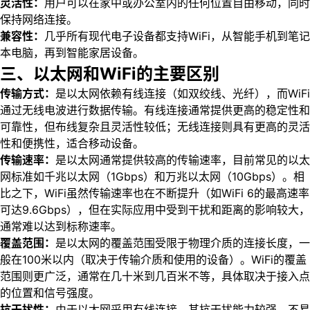
灵活性：
用户可以在家中或办公室内的任何位置自由移动，同时
保持网络连接。
兼容性：
几乎所有现代电子设备都支持WiFi，从智能手机到笔记
本电脑，再到智能家居设备。
三、以太网和WiFi的主要区别
传输方式：
是以太网依赖有线连接（如双绞线、光纤），而WiFi
通过无线电波进行数据传输。有线连接通常提供更高的稳定性和
可靠性，但布线复杂且灵活性较低；无线连接则具有更高的灵活
性和便携性，适合移动设备。
传输速率：
是以太网通常提供较高的传输速率，目前常见的以太
网标准如千兆以太网（1Gbps）和万兆以太网（10Gbps）。相
比之下，WiFi虽然传输速率也在不断提升（如WiFi 6的最高速率
可达9.6Gbps），但在实际应用中受到干扰和距离的影响较大，
通常难以达到标称速率。
覆盖范围：
是以太网的覆盖范围受限于物理介质的连接长度，一
般在100米以内（取决于传输介质和使用的设备）。WiFi的覆盖
范围则更广泛，通常在几十米到几百米不等，具体取决于接入点
的位置和信号强度。
抗干扰性：
由于以太网采用有线连接，其抗干扰能力较强，不易