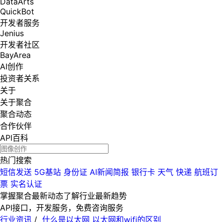
DataArts
QuickBot
开发者服务
Jenius
开发者社区
BayArea
AI创作
投资者关系
关于
关于聚合
聚合动态
合作伙伴
API百科
热门搜索
短信发送
5G基站
身份证
AI新闻简报
银行卡
天气
快递
航班订
票
实名认证
掌握聚合最新动态
了解行业最新趋势
API接口，开发服务，免费咨询服务
行业资讯
/
什么是以太网 以太网和wifi的区别