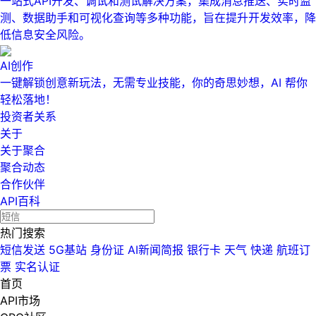
一站式API开发、调试和测试解决方案，集成消息推送、实时监
测、数据助手和可视化查询等多种功能，旨在提升开发效率，降
低信息安全风险。
AI创作
一键解锁创意新玩法，无需专业技能，你的奇思妙想，AI 帮你
轻松落地！
投资者关系
关于
关于聚合
聚合动态
合作伙伴
API百科
热门搜索
短信发送
5G基站
身份证
AI新闻简报
银行卡
天气
快递
航班订
票
实名认证
首页
API市场