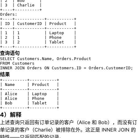
| 2  | Bob      |

| 3  | Charlie  |

+----+----------+

Orders:

+----+------------+-----------+

| ID | CustomerID | Product   |

+----+------------+-----------+

| 1  | 1          | Laptop    |

| 2  | 1          | Phone     |

| 3  | 2          | Tablet    |

+----+------------+-----------+
查询语句
SELECT Customers.Name, Orders.Product

FROM Customers

INNER JOIN Orders ON Customers.ID = Orders.CustomerID;
结果
+----------+-----------+

| Name     | Product   |

+----------+-----------+

| Alice    | Laptop    |

| Alice    | Phone     |

| Bob      | Tablet    |

+----------+-----------+
4）解释
上述查询只返回有订单记录的客户（Alice 和 Bob），而没有订
单记录的客户（Charlie）被排除在外。这正是 INNER JOIN 的
特性——只返回匹配的记录。