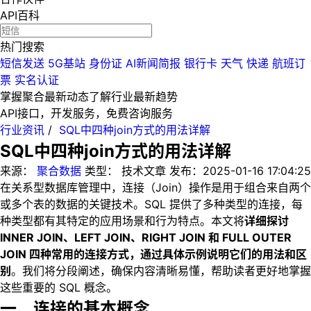
API百科
热门搜索
短信发送
5G基站
身份证
AI新闻简报
银行卡
天气
快递
航班订
票
实名认证
掌握聚合最新动态
了解行业最新趋势
API接口，开发服务，免费咨询服务
行业资讯
/
SQL中四种join方式的用法详解
SQL中四种join方式的用法详解
来源：
聚合数据
类型：
技术文章
发布：
2025-01-16 17:04:25
在关系型数据库管理中，连接（Join）操作是用于组合来自两个
或多个表的数据的关键技术。SQL 提供了多种类型的连接，每
种类型都有其特定的应用场景和行为特点。本文将
详细探讨
INNER JOIN、LEFT JOIN、RIGHT JOIN 和 FULL OUTER
JOIN 四种常用的连接方式，通过具体示例说明它们的用法和区
别
。我们将分段阐述，确保内容清晰易懂，帮助读者更好地掌握
这些重要的 SQL 概念。
一、连接的基本概念